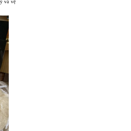
lý và vệ