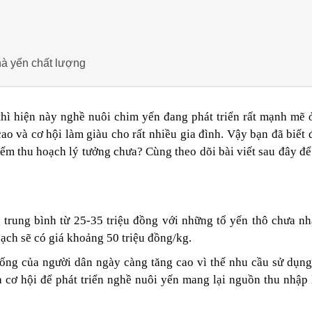
nhà yến chất lượng
thì hiện này nghề nuôi chim yến đang phát triển rất mạnh mẽ
ao và cơ hội làm giàu cho rất nhiều gia đình. Vậy bạn đã biết 
ểm thu hoạch lý tưởng chưa? Cùng theo dõi bài viết sau đây để
 trung bình từ 25-35 triệu đồng với những tổ yến thô chưa nh
ạch sẽ có giá khoảng 50 triệu đồng/kg.
 sống của người dân ngày càng tăng cao vì thế nhu cầu sử dụn
 cơ hội để phát triển nghề nuôi yến mang lại nguồn thu nhập