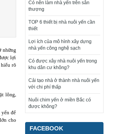
Có nên làm nhà yến trên sân
thượng
TOP 6 thiết bị nhà nuôi yến cần
thiết
Lợi ích của mô hình xây dựng
nhà yến công nghệ sạch
 ở những
được lợi
Có được xây nhà nuôi yến trong
 hiểu rõ
khu dân cư không?
Cải tạo nhà ở thành nhà nuôi yến
với chi phí thấp
ặt lông,
Nuôi chim yến ở miền Bắc có
được không?
g yến để
 lớn cho
FACEBOOK