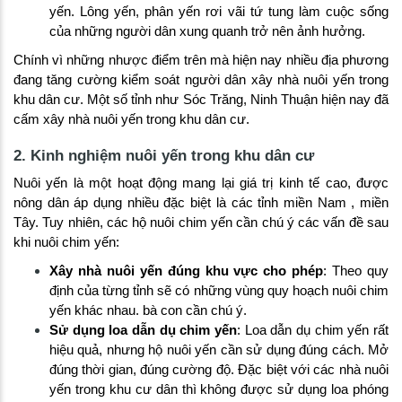
yến. Lông yến, phân yến rơi vãi tứ tung làm cuộc sống
của những người dân xung quanh trở nên ảnh hưởng.
Chính vì những nhược điểm trên mà hiện nay nhiều địa phương
đang tăng cường kiểm soát người dân xây nhà nuôi yến trong
khu dân cư. Một số tỉnh như Sóc Trăng, Ninh Thuận hiện nay đã
cấm xây nhà nuôi yến trong khu dân cư.
2. Kinh nghiệm nuôi yến trong khu dân cư
Nuôi yến là một hoạt động mang lại giá trị kinh tế cao, được
nông dân áp dụng nhiều đặc biệt là các tỉnh miền Nam , miền
Tây. Tuy nhiên, các hộ nuôi chim yến cần chú ý các vấn đề sau
khi nuôi chim yến:
Xây nhà nuôi yến đúng khu vực cho phép
: Theo quy
định của từng tỉnh sẽ có những vùng quy hoạch nuôi chim
yến khác nhau. bà con cần chú ý.
Sử dụng loa dẫn dụ chim yến
: Loa dẫn dụ chim yến rất
hiệu quả, nhưng hộ nuôi yến cần sử dụng đúng cách. Mở
đúng thời gian, đúng cường độ. Đặc biệt với các nhà nuôi
yến trong khu cư dân thì không được sử dụng loa phóng