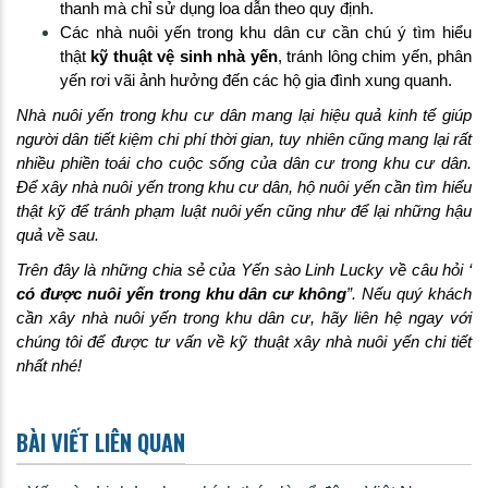
thanh mà chỉ sử dụng loa dẫn theo quy định.
Các nhà nuôi yến trong khu dân cư cần chú ý tìm hiểu
thật
kỹ thuật vệ sinh nhà yến
, tránh lông chim yến, phân
yến rơi vãi ảnh hưởng đến các hộ gia đình xung quanh.
Nhà nuôi yến trong khu cư dân mang lại hiệu quả kinh tế giúp
người dân tiết kiệm chi phí thời gian, tuy nhiên cũng mang lại rất
nhiều phiền toái cho cuộc sống của dân cư trong khu cư dân.
Để xây nhà nuôi yến trong khu cư dân, hộ nuôi yến cần tìm hiểu
thật kỹ để tránh phạm luật nuôi yến cũng như để lại những hậu
quả về sau.
Trên đây là những chia sẻ của Yến sào Linh Lucky về câu hỏi ‘
có được nuôi yến trong khu dân cư không
”. Nếu quý khách
cần xây nhà nuôi yến trong khu dân cư, hãy liên hệ ngay với
chúng tôi để được tư vấn về kỹ thuật xây nhà nuôi yến chi tiết
nhất nhé!
BÀI VIẾT LIÊN QUAN