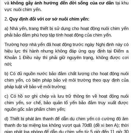
và
không gây ảnh hưởng đến đời sống của cư dân
tại khu
vực nuôi chim yến.
2.
Quy định đối với cơ sở nuôi chim yến:
a) Nhà yến, trang thiết bị sử dụng cho hoạt động nuôi chim yến
phải bảo đảm phù hợp tập tính hoạt động của chim yến.
Trường hợp nhà yến đã hoạt động trước ngày Nghị định này có
hiệu lực thi hành nhưng không đáp ứng quy định tại Điểm a
Khoản 1 Điều này thì phải giữ nguyên trạng, không được cơi
nới;
b) Có đủ nguồn nước bảo đảm chất lượng cho hoạt động nuôi
chim yến, có biện pháp bảo vệ môi trường theo quy định của
pháp luật về bảo vệ môi trường;
c) Có hồ sơ ghi chép và lưu trữ thông tin về hoạt động nuôi
chim yến, sơ chế, bảo quản tổ yến bảo đảm truy xuất được
nguồn gốc sản phẩm chim yến;
d) Thiết bị phát âm thanh để dẫn dụ chim yến có cường độ âm
thanh đo tại miệng loa không vượt quá 70dB (đề xi ben A); thời
gian phát loa phóng để dẫn dụ chim yến từ 5 giờ đến 11 giờ 30