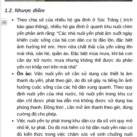
1.2. Nhược điểm
Theo chia sẻ của nhiều hộ gia đình ở Sóc Trăng ( trích
báo giao thông), nhiều hộ gia đình ở quanh khu nuôi chim
yến phản ánh rằng: “Các nhà nuôi yến phát âm suốt ngày
khiến cuộc sống của bà con dân cư bị đảo lộn, đặc biệt
ảnh hưởng trẻ em. Hơn nữa chất thải của yến văng lên
mái nhà, sân hè, quần áo. Đặc biệt mùa mưa, khi bà con
cần dự trữ nước mưa nhưng không thể được do phân
yến rơi khắp nơi trên mái nhà”
Ồn ào:
Việc nuôi yến sẽ cần sử dụng các thiết bị âm
thanh dụ yến, phát theo giờ, do đó sẽ gây ra tiếng ồn ảnh
hưởng cuộc sống của các hộ dân xung quanh. Theo quy
định nuôi yến của nhà nước, hộ nuôi yến trong khu cư
dân chỉ được phát loa dẫn mà không được sử dụng loa
phóng thanh. Đồng thời , cần mở âm thanh theo giờ, đúng
cường độ cho phép.
Việc nuôi yến tự phát trong khu dân cư đa số với quy mô
nhỏ lẻ, tự phát. Do đó mà hiếm có hộ dân nuôi yến nào có
đủ kiến thức trong việc chăm sóc vệ sinh chuồng nuôi