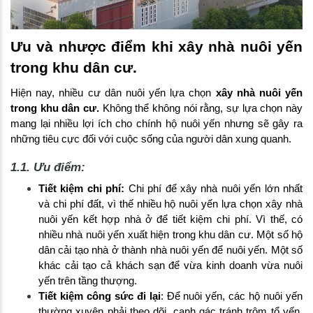
Ưu và nhược điểm khi xây nhà nuôi yến
trong khu dân cư.
Hiện nay, nhiều cư dân nuôi yến lựa chọn
xây nhà nuôi yến
trong khu dân cư.
Không thể không nói rằng, sự lựa chọn này
mang lại nhiều lợi ích cho chính hộ nuôi yến nhưng sẽ gây ra
những tiêu cực đối với cuộc sống của người dân xung quanh.
1.1. Ưu điểm:
Tiết kiệm chi phí:
Chi phí để xây nhà nuôi yến lớn nhất
và chi phí đất, vì thế nhiều hộ nuôi yến lựa chọn xây nhà
nuôi yến kết hợp nhà ở để tiết kiệm chi phí. Vì thế, có
nhiều nhà nuôi yến xuất hiện trong khu dân cư. Một số hộ
dân cải tạo nhà ở thành nhà nuôi yến để nuôi yến. Một số
khác cải tạo cả khách sạn để vừa kinh doanh vừa nuôi
yến trên tầng thượng.
Tiết kiệm công sức đi lại
: Để nuôi yến, các hộ nuôi yến
thường xuyên phải theo dõi, canh gác tránh trộm tổ yến,