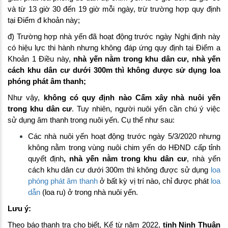
và từ 13 giờ 30 đến 19 giờ mỗi ngày, trừ trường hợp quy định
tại Điểm đ khoản này;
đ) Trường hợp nhà yến đã hoạt động trước ngày Nghị định này
có hiệu lực thi hành nhưng không đáp ứng quy định tại Điểm a
Khoản 1 Điều này,
nhà yến nằm trong khu dân cư, nhà yến
cách khu dân cư dưới 300m thì không được sử dụng loa
phóng phát âm thanh;
Như vậy,
không có quy định nào Cấm xây nhà nuôi yến
trong khu dân cư
. Tuy nhiên, người nuôi yến cần chú ý việc
sử dụng âm thanh trong nuôi yến. Cụ thể như sau:
Các nhà nuôi yến hoạt động trước ngày 5/3/2020 nhưng
không nằm trong vùng nuôi chim yến do HĐND cấp tỉnh
quyết định
, nhà yến nằm trong khu dân cư
, nhà yến
cách khu dân cư dưới 300m thì không được sử dụng
loa
phóng phát âm thanh
ở bất kỳ vị trí nào, chỉ được phát
loa
dẫn
(loa ru) ở trong nhà nuôi yến.
Lưu ý:
Theo báo thanh tra cho biết, Kể từ năm 2022,
tỉnh Ninh Thuận