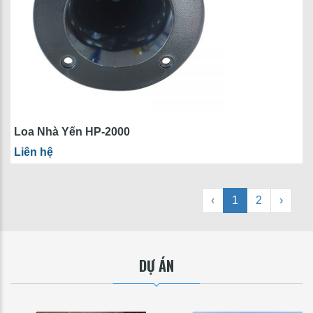
Loa Nhà Yến HP-2000
Liên hệ
‹
1
2
›
DỰ ÁN