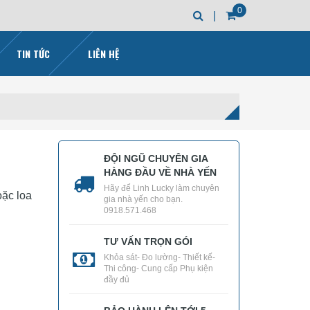
0
|
TIN TỨC
LIÊN HỆ
ĐỘI NGŨ CHUYÊN GIA
HÀNG ĐẦU VỀ NHÀ YẾN
Hãy để Linh Lucky làm chuyên
oặc loa
gia nhà yến cho bạn.
0918.571.468
TƯ VẤN TRỌN GÓI
Khỏa sát- Đo lường- Thiết kế-
Thi công- Cung cấp Phụ kiện
đầy đủ