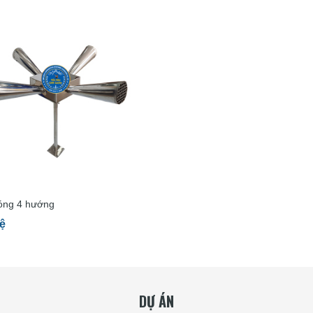
óng 4 hướng
ệ
DỰ ÁN