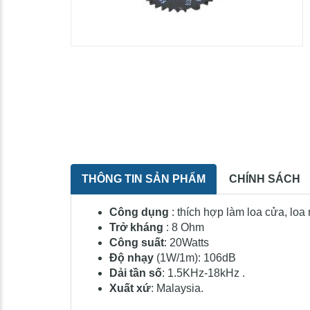
THÔNG TIN SẢN PHẨM
CHÍNH SÁCH
Công dụng
: thích hợp làm loa cửa, loa 
Trở kháng
: 8 Ohm
Công suất
: 20Watts
Độ nhạy
(1W/1m): 106dB
Dải tần số
: 1.5KHz-18kHz .
Xuất xứ
: Malaysia.