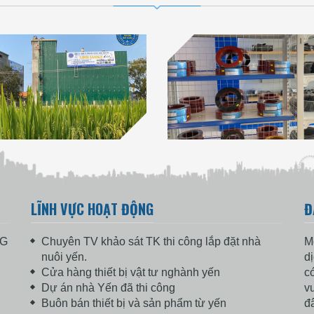
LĨNH VỰC HOẠT ĐỘNG
Đ
NG
Chuyên TV khảo sát TK thi công lắp đặt nhà
M
nuôi yến.
d
Cửa hàng thiết bị vật tư nghành yến
c
Dự án nhà Yến đã thi công
v
Buôn bán thiết bị và sản phẩm từ yến
đ