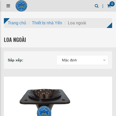
0
|
Trang chủ
Thiết bị nhà Yến
Loa ngoài
LOA NGOÀI
Sắp xếp:
Mặc định