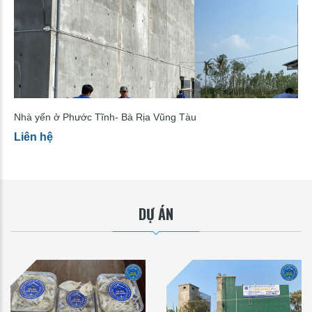
Nhà yến ở Phước Tĩnh- Bà Rịa Vũng Tàu
Liên hệ
DỰ ÁN