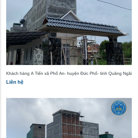
Khách hàng A Tiến xã Phổ An- huyện Đức Phổ- tỉnh Quãng Ngãi
Liên hệ