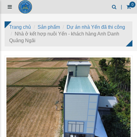
0
|
Trang chủ
Sản phẩm
Dự án nhà Yến đã thi công
Nhà ở kết hợp nuôi Yến - khách hàng Anh Danh
Quảng Ngãi