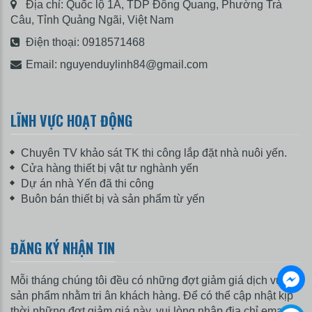
Địa chỉ: Quốc lộ 1A, TDP Đông Quang, Phường Trà
Câu, Tỉnh Quảng Ngãi, Việt Nam
Điện thoại:
0918571468
Email:
nguyenduylinh84@gmail.com
LĨNH VỰC HOẠT ĐỘNG
Chuyên TV khảo sát TK thi công lắp đặt nhà nuôi yến.
Cửa hàng thiết bị vật tư nghành yến
Dự án nhà Yến đã thi công
Buôn bán thiết bị và sản phẩm từ yến
ĐĂNG KÝ NHẬN TIN
Mỗi tháng chúng tôi đều có những đợt giảm giá dịch vụ và
sản phẩm nhằm tri ân khách hàng. Để có thể cập nhật kịp
thời những đợt giảm giá này, vui lòng nhập địa chỉ email